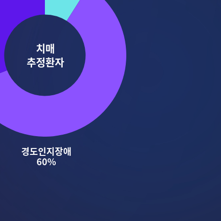
치매
추정환자
경도인지장애
60%