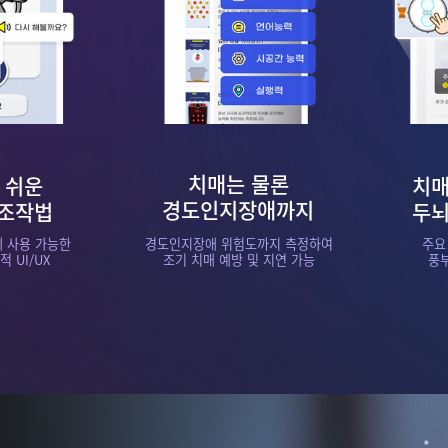
치매는 물론
 쉬운
치매
경도인지장애까지
 조작법
두뇌
 사용 가능한
경도인지장애 위험도까지 측정하여
주요
 UI/UX
조기 치매 예방 및 지연 가능
풍부